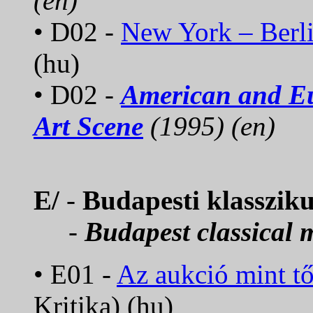
(en)
• D02 -
New York – Berl
(hu)
• D02 -
American and Eu
Art Scene
(1995) (en)
E/
-
Budapesti klassziku
-
Budapest classical 
• E01 -
Az aukció mint t
Kritika) (hu)