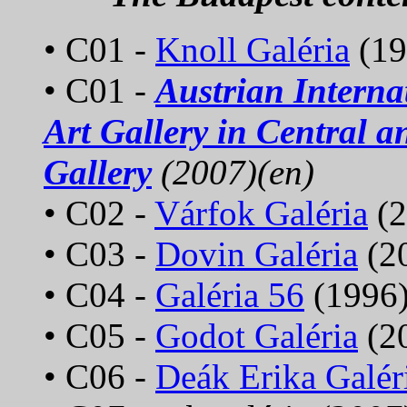
• C01 -
Knoll Galéria
(19
• C01 -
Austrian Interna
Art Gallery in Central 
Gallery
(2007)(en)
• C02 -
Várfok Galéria
(2
• C03 -
Dovin Galéria
(20
• C04 -
Galéria 56
(1996)
• C05 -
Godot Galéria
(20
• C06 -
Deák Erika Galér