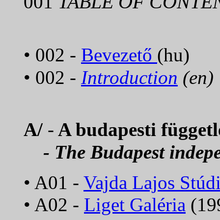
TABLE OF CONTE
001
• 002 -
Bevezető
(hu)
• 002 -
Introduction
(en)
A/
-
A budapesti függetl
- The Budapest indep
• A01 -
Vajda Lajos Stúd
• A02 -
Liget Galéria
(199