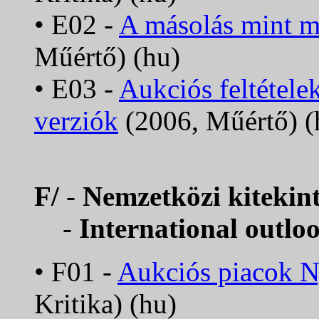
• E02 -
A másolás mint m
Műértő) (hu)
• E03 -
Aukciós feltétele
verziók
(2006, Műértő) (
F/
-
Nemzetközi kitekint
-
International outlo
• F01 -
Aukciós piacok N
Kritika) (hu)