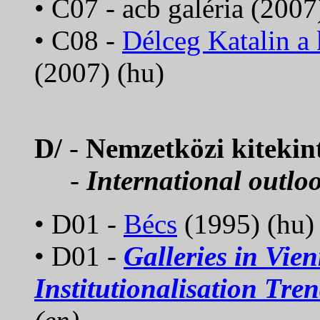
• C07 - acb galéria (2007
• C08 -
Délceg Katalin a 
(2007) (hu)
D/
-
Nemzetközi kitekin
-
International outlo
• D01 -
Bécs
(1995) (hu)
• D01 -
Galleries in Vie
Institutionalisation Tre