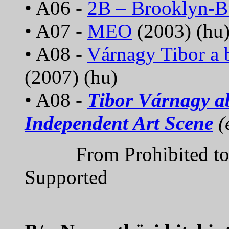
• A06 -
2B – Brooklyn-B
• A07 -
MEO
(2003) (hu
• A08 -
Várnagy Tibor a b
(2007) (hu)
• A08 -
Tibor Várnagy a
Independent Art Scene
(
From Prohibited to To
Supported