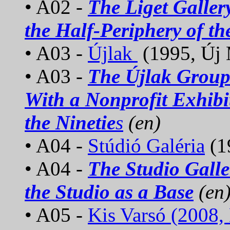
• A02
-
The Liget Galler
the Half-Periphery of th
• A03 -
Újlak
(1995, Új 
• A03
-
The Újlak Group
With a Nonprofit Exhibi
the Ninetie
s
(en)
• A04 -
Stúdió Galéria
(1
• A04
-
The Studio Galle
the Studio as a Base
(en
• A05 -
Kis Varsó (2008,