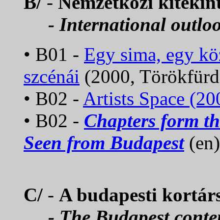
B/
-
Nemzetközi kitekin
- International outlo
• B01 -
Egy sima, egy kö
szcénái
(2000, Törökfürd
• B02 -
Artists Space (20
• B02 -
Chapters form the
Seen from Budapest
(en)
C/
-
A budapesti kortár
- The Budapest contem