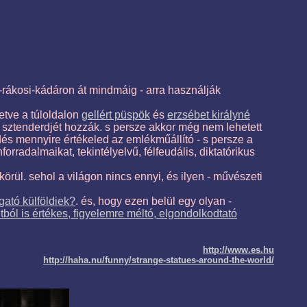
y-rákosi-kádáron át mindmáig - arra használják
lletve a túloldalon
gellért püspök
és
erzsébet királyné
sztenderdjét hozzák. s persze akkor még nem lehetett
rdés mennyire értékeled az emlékműállító - s persze a
orradalmaikat, tekintélyelvű, félfeudális, diktatórikus
körül. sehol a világon nincs ennyi, és ilyen - művészeti
gató külföldiek?
. és, hogy ezen belül egy olyan -
ól is értékes, figyelemre méltó, elgondolkodtató
http://www.es.hu
http://haha.nu/funny/strange-statues-around-the-world/