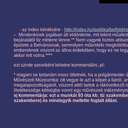
- az index kérdésére -
http://index.hu/politika/belfold/
– Mindenkinek jogában áll eldöntenie, mit tekint műalko
bejáratától tíz méterre lenne.** Nem vagyok biztos abban
épülete a Belvárosnak, semmilyen műemléki megkötöttség
embereknek viszont az állna érdekében, hogy ez ne legye
akkor lett volna.****
ezt szinte soronként lehetne kommentálni, pl:
* magam se tartanám rossz ötletnek, ha a polgármester ú
Művészeti Múzeumba: ott vegye le azt a képet a falról, 
megalapozottságáról, viszont attól tartok a rákövetkez
illetékessége kétségbe vonni egy művészeti intézményre
sj kommentárja: ezt a munkát 93 óta kb. tíz szakembe
szakembere) és mindegyik mellette foglalt állást.