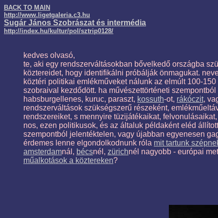
BACK TO MAIN
http://www.ligetgaleria.c3.hu
Sugár János Szobrászat és intermédia
http://index.hu/kultur/pol/sztrip0128/
kedves olvasó,
te, aki egy rendszerváltásokban bővelkedő országba szület
köztereidet, hogy identifikálni próbálják önmagukat. ne
köztéri politikai emlékműveket nálunk az elmúlt 100-150 
szobraival kezdődött. ha művészettörténeti szempontból
habsburgellenes, kuruc, paraszt,
kossuth
-ot,
rákóczit
, v
rendszerváltások szükségszerű részeként, emlékműeltávolítta
rendszereiket, s mennyire tüzijátékaikat, felvonulásaikat
nos, ezen politikusok, és az általuk példaként eléd állíto
szempontból jelentéktelen, vagy újabban egyenesen gag
érdemes lenne elgondolkodnunk róla
mit tartunk szépn
amsterdam
nál,
bécs
nél,
zürich
nél nagyobb - európai met
műalkotások a köztereken
?