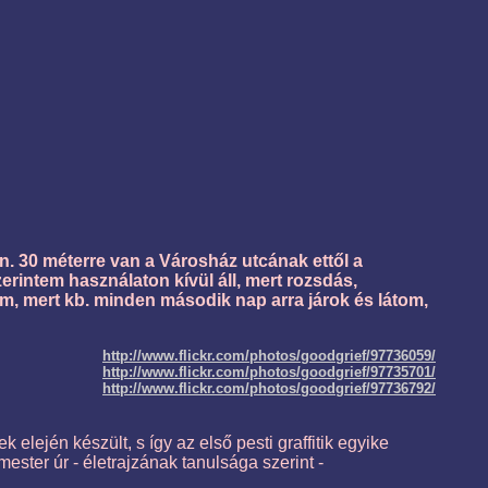
in. 30 méterre van a Városház utcának ettől a
szerintem használaton kívül áll, mert rozsdás,
om, mert kb. minden második nap arra járok és látom,
http://www.flickr.com/photos/goodgrief/97736059/
http://www.flickr.com/photos/goodgrief/97735701/
http://www.flickr.com/photos/goodgrief/97736792/
 elején készült, s így az első pesti graffitik egyike
ester úr - életrajzának tanulsága szerint -