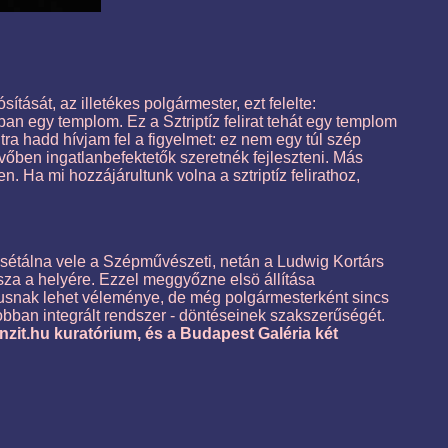
ását, az illetékes polgármester, ezt felelte:
an egy templom. Ez a Sztriptíz felirat tehát egy templom
tra hadd hívjam fel a figyelmet: ez nem egy túl szép
őben ingatlanbefektetők szeretnék fejleszteni. Más
 Ha mi hozzájárultunk volna a sztriptíz felirathoz,
elsétálna vele a Szépművészeti, netán a Ludwig Kortárs
sza a helyére. Ezzel meggyőzne elsö állítása
kusnak lehet véleménye, de még polgármesterként sincs
bban integrált rendszer - döntéseinek szakszerűségét.
nzit.hu kuratórium, és a Budapest Galéria két