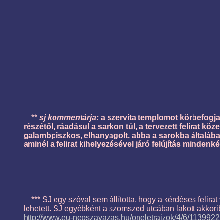
**
sj kommentárja:
a szervita templomot körbefogja 
részétől, ráadásul a sarkon túl, a tervezett felirat kö
galambpiszkos, elhanyagolt. abba a sarokba általában
aminél a felirat kihelyezésével járó felújítás minden
*** SJ egy szóval sem állította, hogy a kérdéses felirat v
lehetett. SJ egyébként a szomszéd utcában lakott akkoriba
http://www.eu-nepszavazas.hu/oneletrajzok/4/6/113992