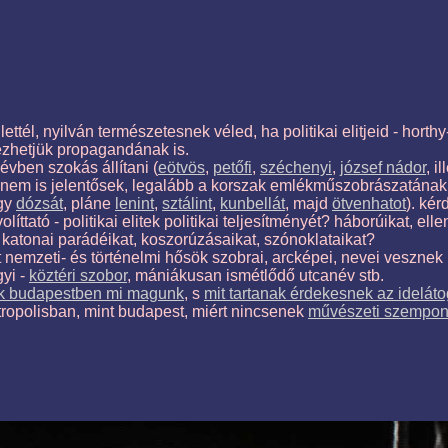
tél, nyilván természetesnek véled, ha politikai elitjeid - horth
vezhetjük propagandának is.
évben szokás állítani (
eötvös
,
petőfi
,
széchenyi
,
józsef nádor
, i
 nem is jelentősek, legalább a korszak emlékműszobrászatának 
agy
dózsát
, pláne
lenint
,
sztálint
,
kunbellát
, majd
ötvenhatot
). ké
tó - politikai elitek politikai teljesítményét? háborúikat, ellenf
, katonai parádéikat, koszorúzásaikat, szónoklataikat?
tt nemzeti- és történelmi hősök szobrai, arcképei, nevei vesznek 
yi -
köztéri szobor
, mániákusan ismétlődő utcanév stb.
ek budapestben mi magunk
, s
mit tartanak érdekesnek az ideláto
ropolisban, mint budapest, miért nincsenek
művészeti szempontb