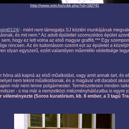
http://www.mtv.hu/cikk.php?id=182741
rogint0124/
- miért nem támogatja SJ köztéri munkájának megvalósít
tásnak, és mit nem.* Az adott épülettel szomszédos épület azonb
 sem, hogy ez lett volna az első magyar graffiti.*** Egy szempon
e nincsen. Az én tudomásom szerint ezt az épületet a közeljöv
n olyan egyszerű, ezért valamilyen műemléki védettsége legyen.
r hóna alá kapná az első műalkotást, vagy amit annak tart, és 
amelyet nem tekint műalkotásnak, és a magával vitt darabot akas
ő napon már nem lenne polgármester. Természetesen minden lai
ndszer - s ma már a nemzetközi intézményhálózatba is egyre jo
r véleményezte (Soros kuratórium, kb. 6 ember, a 3 tagú Tra