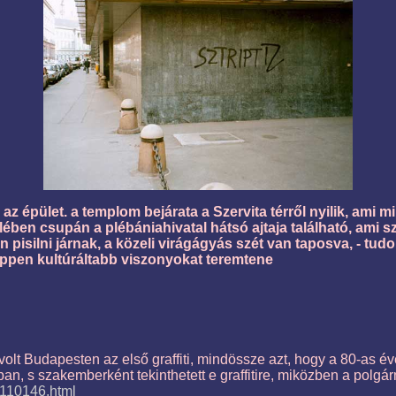
az épület. a templom bejárata a Szervita térről nyilik, ami m
zelében csupán a plébániahivatal hátsó ajtaja található, ami 
 pisilni járnak, a közeli virágágyás szét van taposva, - tud
képpen kultúráltabb viszonyokat teremtene
olt Budapesten az első graffiti, mindössze azt, hogy a 80-as évek
n, s szakemberként tekinthetett e graffitire, miközben a polgárm
2110146.html