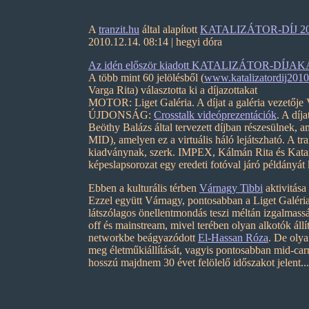
A
tranzit.hu
által alapított
KATALIZÁTOR-DÍJ 2010-
2010.12.14. 08:14 | hegyi dóra
Az idén először kiadott KATALIZÁTOR-DÍJA
A több mint 60 jelölésből (
www.katalizatordij2010
Varga Rita) választotta ki a díjazottakat
MOTOR: Liget Galéria. A díjat a galéria vezetője 
ÚJDONSÁG:
Crosstalk videóprezentációk
. A díj
Beöthy Balázs által tervezett díjban részesülnek, 
MID), amelyen ez a virtuális háló lejátszható. A
kiadványnak, szerk. IMPEX, Kálmán Rita és Katar
képeslapsorozat egy eredeti fotóval járó példányát
Ebben a kulturális térben
Várnagy Tibbi
aktivitása
Ezzel együtt Várnagy, pontosabban a Liget Galéri
látszólagos önellentmondás teszi méltán izgalmassá
off és mainstream, mivel terében olyan alkotók állí
networkbe beágyazódott
El-Hassan Róza
. De oly
meg életműkiállítását, vagyis pontosabban mid-car
hosszú majdnem 30 évet felölelő időszakot jelent...