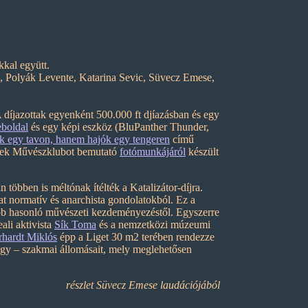
kal együtt.
a, Polyák Levente, Katarina Sevic, Süvecz Emese,
A díjazottak egyenként 500.000 ft djíazásban és egy
boldal
és egy képi eszköz (BluPanther Thunder,
 egy tavon, hanem hajók egy tengeren
című
szek Művészklubot bemutató
fotómunkájáról
készült
n többen is méltónak ítélték a Katalizátor-díjra.
t normatív és anarchista gondolatokból. Ez a
gtöbb hasonló művészeti kezdeményezéstől. Egyszerre
ali aktivista
Sík Toma
és a nemzetközi múzeumi
rhardt Miklós
épp a Liget 30 m2 terében rendezze
nagy – szakmai állomásait, mely meglehetősen
részlet Süvecz Emese laudációjából