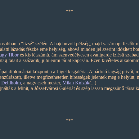
***
ntosabban a "lizsé" szélén. A hajdanvolt pékség, majd vasárnapi fest
öldalatti lázadás fészke eme helyiség, ahová minden jel szerint időzített
agy Tibor
és kis létszámú, ám szenvedélyesen avantgarde izlésű szabad
tag falait a századik, jubileumi tárlat kapcsán. Ezen kivételes alkalo
ai diplomáciai központja a Liget kisgaléria. A pártoló tagság privát, m
zúrázott), illetve megfizethetetlen hírességek jelentek meg e helyütt, 
s Dehlholm
, a nagy cseh mester,
Milan Knizák
(...)
lták a Minit, a Józsefvárosi Galériát és szép lassan megszünő társaika
***