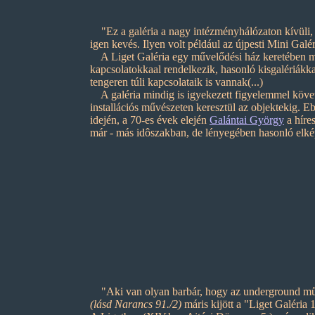
"Ez a galéria a nagy intézményhálózaton kívüli, 
igen kevés. Ilyen volt például az újpesti Mini Galé
A Liget Galéria egy művelődési ház keretében mű
kapcsolatokkaal rendelkezik, hasonló kisgalériákk
tengeren túli kapcsolataik is vannak(...)
A galéria mindig is igyekezett figyelemmel követn
installációs művészeten keresztül az objektekig. E
idején, a 70-es évek elején
Galántai György
a híre
már - más idôszakban, de lényegében hasonló elké
"Aki van olyan barbár, hogy az underground művés
(lásd Narancs 91./2)
máris kijött a "Liget Galéri