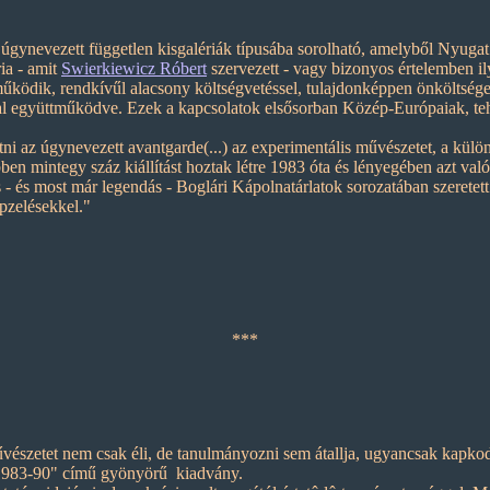
úgynevezett független kisgalériák típusába sorolható, amelyből Nyuga
ria - amit
Swierkiewicz Róbert
szervezett - vagy bizonyos értelemben il
ködik, rendkívűl alacsony költségvetéssel, tulajdonképpen önköltsége
al együttműködve. Ezek a kapcsolatok elsősorban Közép-Európaiak, tehá
i az úgynevezett avantgarde(...) az experimentális művészetet, a külön
bben mintegy száz kiállítást hoztak létre 1983 óta és lényegében azt va
s - és most már legendás - Boglári Kápolnatárlatok sorozatában szerete
pzelésekkel."
***
zetet nem csak éli, de tanulmányozni sem átallja, ugyancsak kapkodha
a 1983-90" című gyönyörű kiadvány.