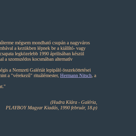
ők műterme mégsem mondható csupán a nagyváros
 bombával a kezükben lépnek be a kiállító- vagy
csapata legközelebb 1990 áprilisában készül
mmal a szomszédos kocsmában alternatív
égis a Nemzeti Galériát lepipáló összeköttetései
mint a "vérekezű" rituálémester,
Hermann Nitsch
, a
t."
(Hudra Klára - Galéria,
PLAYBOY Magyar Kiadás, 1990 február, 18.p)