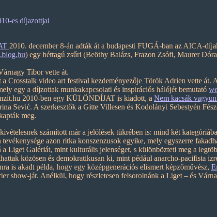
es díjazottjai
KAT
2010. december 8-án adták át a budapesti FUGÁ-ban az AICA-díjak
.blog.hu
) egy héttagú zsűri (Beöthy Balázs, Frazon Zsófi, Maurer Dór
Várnagy Tibor vette át.
at a Crosstalk video art festival kezdeményezője Török Adrien vette át. 
amely egy a díjzottak munkakapcsolati és inspirációs hálójét bemutató
we
 tranzit.hu 2010-ben egy KÜLÖNDÍJAT is kiadott, a
Nem kacsák vagyunk
ina Sević. A szerkesztők a Gitte Villesen és Kodolányi Sebestyén Fé
 kapták meg.
 kivételesnek számított már a jelölések tükrében is: mind két kategóriába
a tevékenysége azon ritka konszenzusok egyike, mely egyszerre fakadha
 a Liget Galériát, mint kulturális jelenséget, s különbözteti meg a le
thattak közösen és demokratikusan ki, mint pédául anarcho-pacifista izre
anra is akadt példa, hogy egy középgenerációs elismert képzőművész,
E
rier show-ját. Anélkül, hogy részletesen felsorolnánk a Liget – és Vár