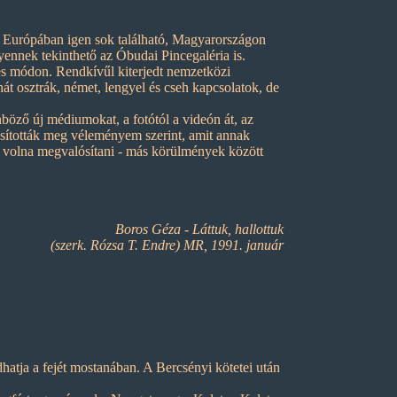
t Európában igen sok található, Magyarországon
yennek tekinthető az Óbudai Pincegaléria is.
s módon. Rendkívűl kiterjedt nemzetközi
t osztrák, német, lengyel és cseh kapcsolatok, de
böző új médiumokat, a fotótól a videón át, az
lósították meg véleményem szerint, amit annak
tt volna megvalósítani - más körülmények között
Boros Géza - Láttuk, hallottuk
(szerk. Rózsa T. Endre) MR, 1991. január
tja a fejét mostanában. A Bercsényi kötetei után