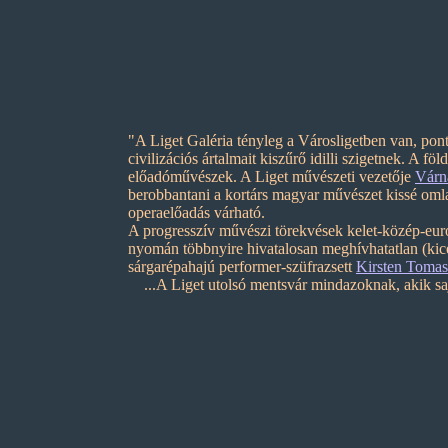
"A Liget Galéria tényleg a Városligetben van, po
civilizációs ártalmait kiszűrő idilli szigetnek. A f
előadóművészek. A Liget művészeti vezetője
Várn
berobbantani a kortárs magyar művészet kissé omla
operaelőadás várható.
A progresszív művészi törekvések kelet-közép-európ
nyomán többnyire hivatalosan meghívhatatlan (kicen
sárgarépahajú performer-szüfrazsett
Kirsten Toma
...A Liget utolsó mentsvár mindazoknak, akik sajná