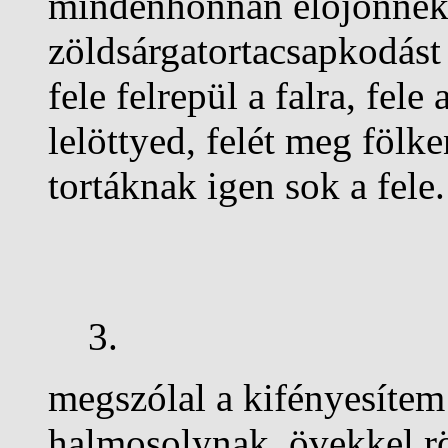
mindenhonnan előjönnek,
zöldsárgatortacsapkodást
fele felrepül a falra, fele
lelöttyed, felét meg fölk
tortáknak igen sok a fele.
3.
megszólal a kifényesítem
halmosolynak. övekkel rö