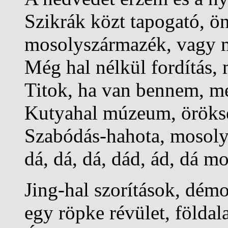
Szikrák közt tapogató, ö
mosolyszármazék, vagy m
Még hal nélkül fordítás
Titok, ha van bennem, m
Kutyahal múzeum, öröks
Szabódás-hahota, mosoly
dá, dá, dá, dád, ád, dá m
Jing-hal szorítások, dém
egy röpke révület, földal