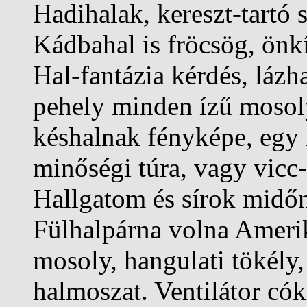
Hadihalak, kereszt-tartó 
Kádbahal is fröcsög, önkív
Hal-fantázia kérdés, láz
pehely minden ízű mosol
késhalnak fényképe, egy r
minőségi túra, vagy vicc
Hallgatom és sírok midőn
Fülhalpárna volna Ameri
mosoly, hangulati tökél
halmoszat. Ventilátor cók