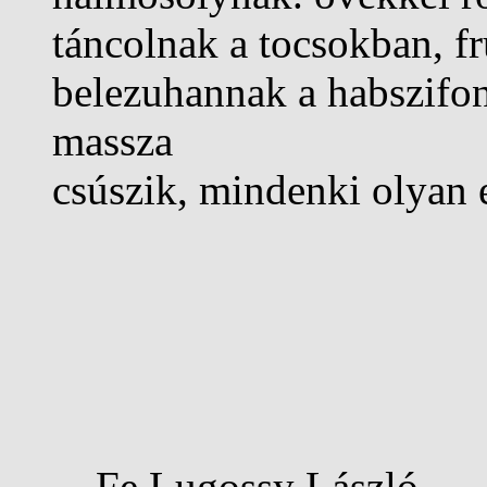
táncolnak a tocsokban, f
belezuhannak a habszifon
massza
csúszik, mindenki olyan e
Fe Lugossy László