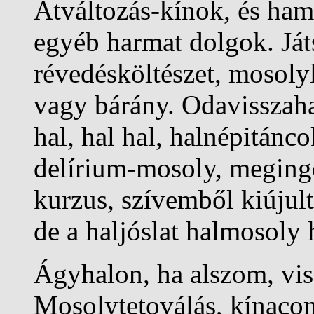
Átváltozás-kínok, és ha
egyéb harmat dolgok. Ját
révedésköltészet, mosoly
vagy bárány. Odavisszaha
hal, hal hal, halnépitánco
delírium-mosoly, meging
kurzus, szívemből kiújul
de a haljóslat halmosoly 
Ágyhalon, ha alszom, vi
Mosolytetoválás, kínacom