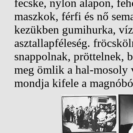
fecske, nylon alapon, fe
maszkok, férfi és nő sema
kezükben gumihurka, vízi
asztallapféleség. fröcskö
snappolnak, pröttelnek, 
meg ömlik a hal-mosoly v
mondja kifele a magnóbó