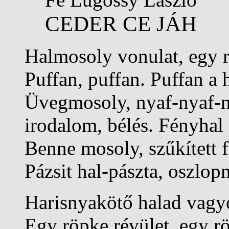
CEDER CE JÁH
Halmosoly vonulat, egy r
Puffan, puffan. Puffan a h
Üvegmosoly, nyaf-nyaf-ny
irodalom, bélés. Fényhal 
Benne mosoly, szűkített f
Pázsit hal-pászta, oszlop
Harisnyakötő halad vagy
Egy röpke révület, egy r