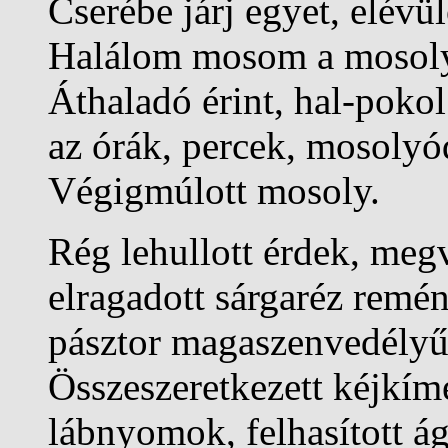
Cserébe járj egyet, elévü
Halálom mosom a mosoly
Áthaladó érint, hal-pokol
az órák, percek, mosolyód
Végigmúlott mosoly.
Rég lehullott érdek, meg
elragadott sárgaréz remé
pásztor magaszenvedélyű
Összeszeretkezett kéjkím
lábnyomok, felhasított á