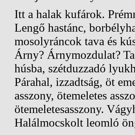
Itt a halak kufárok. Prém
Lengő hastánc, borbélyha
mosolyráncok tava és kú
Árny? Árnymozdulat? Tal
húsba, szétduzzadó lyukh
Párahal, izzadtság, öt em
asszony, ötemeletes assz
ötemeletesasszony. Vág
Halálmocskolt leomló öng