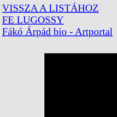
VISSZA A LISTÁHOZ
FE LUGOSSY
Fákó Árpád bio - Artportal