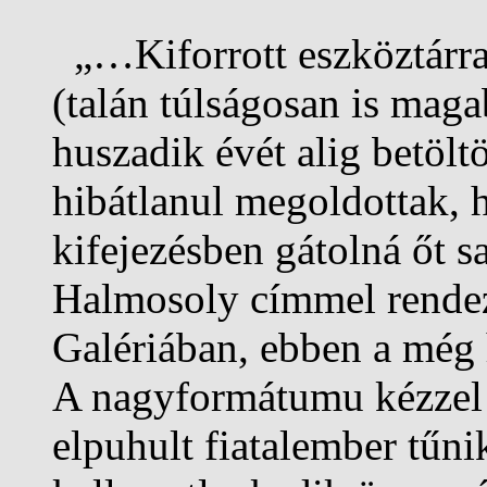
„…Kiforrott eszköztárra
(talán túlságosan is mag
huszadik évét alig betölt
hibátlanul megoldottak, 
kifejezésben gátolná őt s
Halmosoly címmel rendeze
Galériában, ebben a még 
A nagyformátumu kézzel 
elpuhult fiatalember tűnik