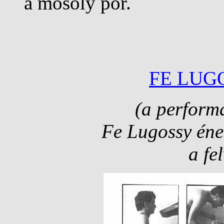
a mosoly por.
FE LUG
(a perform
Fe Lugossy ének
a fe