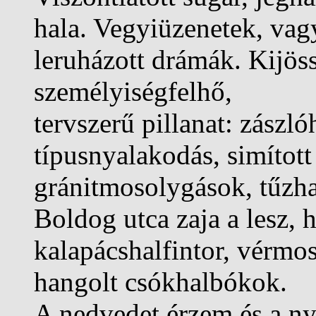
hala. Vegyiüzenetek, vag
leruházott drámák. Kijös
személyiségfelhő,
tervszerű pillanat: zászl
típusnyalakodás, simított
gránitmosolygások, tűzha
Boldog utca zaja a lesz, h
kalapácshalfintor, vérmo
hangolt csókhalbókok.
A nedvedet érzem és a ny