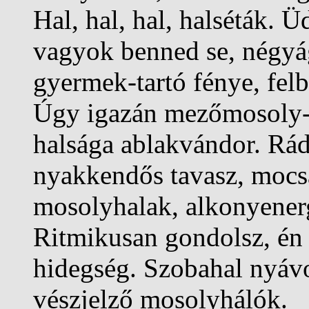
Hal, hal, hal, halséták. 
vagyok benned se, négyág
gyermek-tartó fénye, felb
Úgy igazán mezőmosoly-f
halsága ablakvándor. Rád
nyakkendős tavasz, mocs
mosolyhalak, alkonyenerg
Ritmikusan gondolsz, én
hidegség. Szobahal nyáv
vészjelző mosolyhálók.