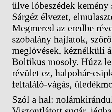
ülve lóbeszédek kemény 
Sárgéz élvezet, elmulaszt
Megmered az eredbe rév
szobalány hajlatok, szőrö
meglövések, kéznélküli 
Boltikus mosoly. Húzz le
révület ez, halpohár-csip
feltaláló-vágás, üledékmo
Szól a hal: nolámkirándul
Viszontlátott sugár, jégh