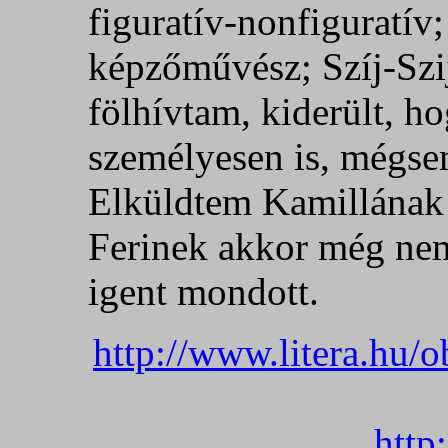
figuratív-nonfiguratív;
képzőművész; Szíj-Szi
fölhívtam, kiderült, ho
személyesen is, mégse
Elküldtem Kamillának e
Ferinek akkor még nem
igent mondott.
http://www.litera.hu/
http