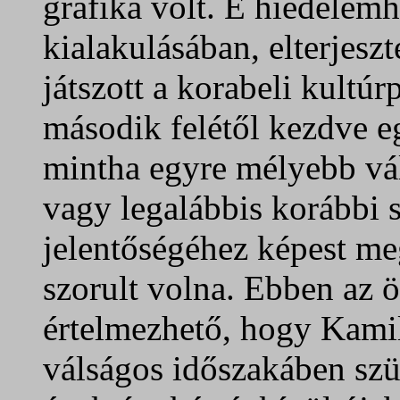
grafika volt. E hiedelem
kialakulásában, elterjesz
játszott a korabeli kultúr
második felétől kezdve e
mintha egyre mélyebb váls
vagy legalábbis korábbi 
jelentőségéhez képest m
szorult volna. Ebben az 
értelmezhető, hogy Kami
válságos időszakáben szül