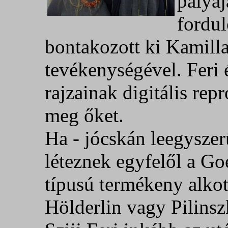
pályáj
fordu
bontakozott ki Kamill
tevékenységével. Feri é
rajzainak digitális rep
meg őket.
Ha - jócskán leegyszer
léteznek egyfelől a G
típusú termékeny alko
Hölderlin vagy Pilinsz