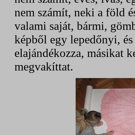
nem számít, neki a föld és
valami saját, bármi, göm
képből egy lepedőnyi, és 
elajándékozza, másikat k
megvakíttat.