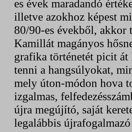
es évek maradandó értéke
illetve azokhoz képest mi
80/90-es évekből, akkor 
Kamillát magányos hősne
grafika történetét picit á
tenni a hangsúlyokat, min
mely úton-módon hova t
izgalmas, felfedezésszám
újra megújító, saját keret
legalábbis újrafogalmazó