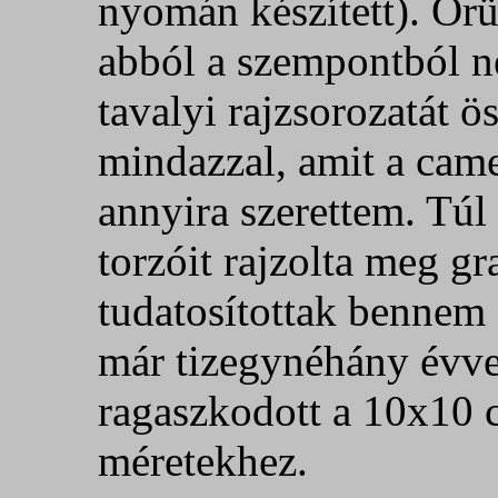
nyomán készített). Ör
abból a szempontból n
tavalyi rajzsorozatát 
mindazzal, amit a came
annyira szerettem. Túl
torzóit rajzolta meg gr
tudatosítottak bennem 
már tizegynéhány évvel
ragaszkodott a 10x10 c
méretekhez.