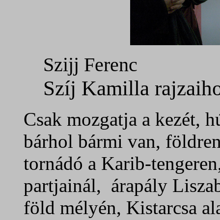
Szijj Ferenc
Szíj Kamilla rajzaih
Csak mozgatja a kezét, hú
bárhol bármi van, földre
tornádó a Karib-tengeren
partjainál, árapály Lisza
föld mélyén, Kistarcsa al