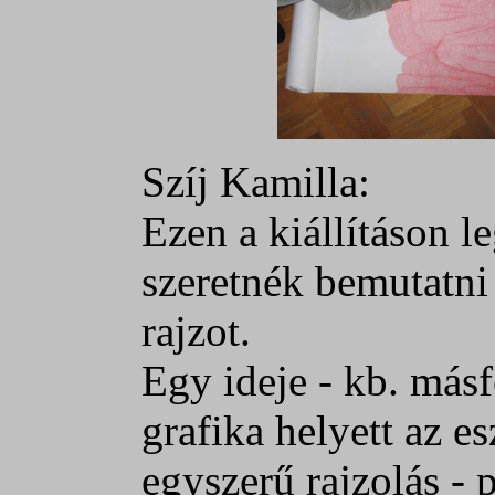
Szíj Kamilla:
Ezen a kiállításon 
szeretnék bemutatn
rajzot.
Egy ideje - kb. másf
grafika helyett az e
egyszerű rajzolás - p