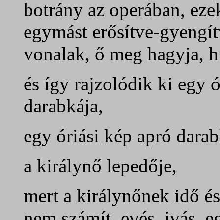
botrány az operában, eze
egymást erősítve-gyengítv
vonalak, ő meg hagyja, h
és így rajzolódik ki egy ó
darabkája,
egy óriási kép apró darab
a királynő lepedője,
mert a királynőnek idő é
nem számít, evés, ivás, 