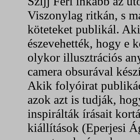
Szijj Feri inkább az u
Viszonylag ritkán, s 
köteteket publikál. Ak
észevehették, hogy e 
olykor illusztrációs an
camera obsurával készít
Akik folyóirat publiká
azok azt is tudják, h
inspirálták írásait ko
kiállítások (Eperjesi 