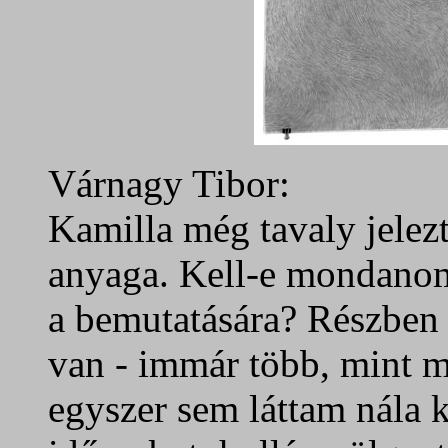
Várnagy Tibor:
Kamilla még tavaly jelez
anyaga. Kell-e mondanom
a bemutatására? Részben 
van - immár több, mint má
egyszer sem láttam nála k