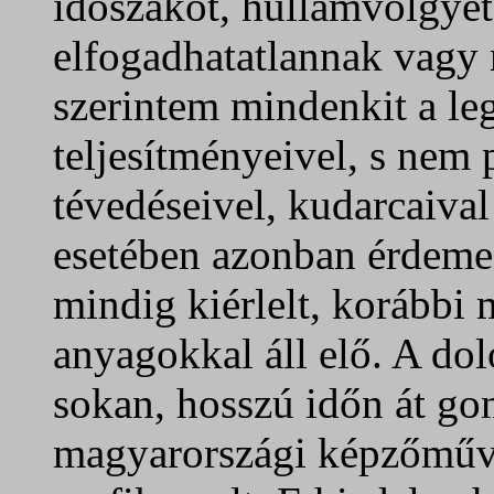
időszakot, hullámvölgyet
elfogadhatatlannak vagy
szerintem mindenkit a l
teljesítményeivel, s nem 
tévedéseivel, kudarcaiva
esetében azonban érdemes
mindig kiérlelt, korábbi m
anyagokkal áll elő. A dol
sokan, hosszú időn át go
magyarországi képzőműv