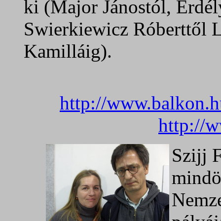
ki (Major Jánostól, Erdél
Swierkiewicz Róberttől L
Kamilláig).
http://www.balkon.
http://
Szijj 
mindö
Nemzed