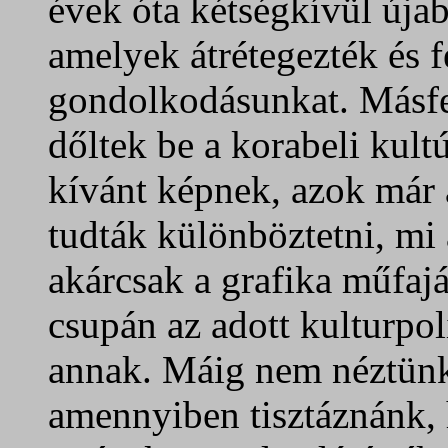
évek óta kétségkívül újab
amelyek átrétegezték és f
gondolkodásunkat. Másfel
dőltek be a korabeli kultú
kívánt képnek, azok már 
tudták különböztetni, mi 
akárcsak a grafika műfajá
csupán az adott kulturpol
annak. Máig nem néztünk 
amennyiben tisztáznánk,