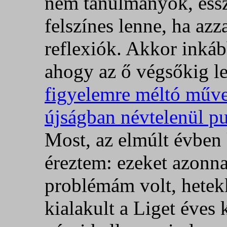
nem tanulmányok, esszé
felszínes lenne, ha azz
reflexiók. Akkor inkáb
ahogy az ő végsőkig lec
figyelemre méltó műve
újságban névtelenül pu
Most, az elmúlt évben k
éreztem: ezeket azonna
problémám volt, hetek
kialakult a Liget éves 