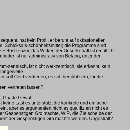
nsequent, hat kein Profil, er beruht auf okkasionellen
s, Schicksals-schönheitsmittel) die Programme sind
 Selbstzenzur, das Wirken der Gesellschaft ist rechtlicht
lieder ist nur administrativ von Belang, unter den
m-zentrisch, ist nicht werkzentrisch, sie erkennt, kein
enlangeweile
r soll Geld verdienen, es soll bemüht sein, für die
ren vertreten lassen?
ht, Gnade Gewalt
t keine Last es unterstützt die konkrete und einfache
n, aber es argumentiert nicht es qualifiziert nicht es
 der Gespenstigen Gro machte, WIR, die Zielscheibe der
hent der Gespenstigen Gro machte werden. Ungestraft?