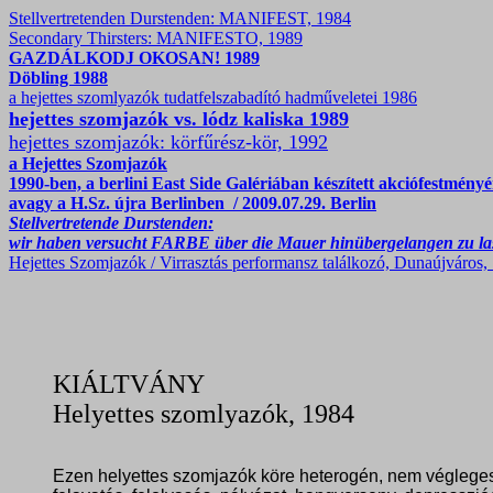
Stellvertretenden Durstenden: MANIFEST, 1984
Secondary Thirsters: MANIFESTO, 1989
GAZDÁLKODJ OKOSAN! 1989
Döbling 1988
a hejettes szomlyazók tudatfelszabadító hadműveletei 1986
hejettes szomjazók vs. lódz kaliska 1989
hejettes szomjazók: körfűrész-kör, 1992
a Hejettes Szomjazók
1990-ben, a berlini East Side Galériában készített akciófestmény
avagy a H.Sz. újra Berlinben / 2009.07.29. Berlin
Stellvertretende Durstenden:
wir haben versucht FARBE über die Mauer hinübergelangen zu la
Hejettes Szomjazók / Virrasztás performansz találkozó, Dunaújváros,
KIÁLTVÁNY
Helyettes szomlyazók, 1984
Ezen helyettes szomjazók köre heterogén, nem végleges é