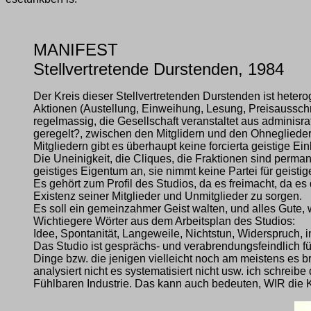
MANIFEST
Stellvertretende Durstenden, 1984
Der Kreis dieser Stellvertretenden Durstenden ist heteroge
Aktionen (Austellung, Einweihung, Lesung, Preisausschr
regelmassig, die Gesellschaft veranstaltet aus adminisrat
geregelt?, zwischen den Mitglidern und den Ohnegliedern 
Mitgliedern gibt es überhaupt keine forcierta geistige Ei
Die Uneinigkeit, die Cliques, die Fraktionen sind permane
geistiges Eigentum an, sie nimmt keine Partei für geisti
Es gehört zum Profil des Studios, da es freimacht, da es
Existenz seiner Mitglieder und Unmitglieder zu sorgen.
Es soll ein gemeinzahmer Geist walten, und alles Gute, 
Wichtiegere Wörter aus dem Arbeitsplan des Studios:
Idee, Spontanität, Langeweile, Nichtstun, Widerspruch, i
Das Studio ist gesprächs- und verabrendungsfeindlich für 
Dinge bzw. die jenigen vielleicht noch am meistens es brin
analysiert nicht es systematisiert nicht usw. ich schre
Fühlbaren Industrie. Das kann auch bedeuten, WIR die 