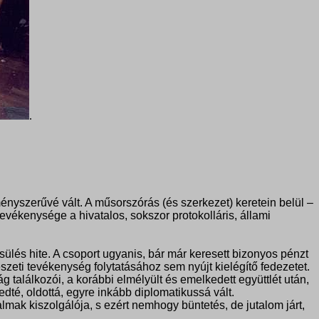
.
yszerűvé vált. A műsorszórás (és szerkezet) keretein belül –
vékenysége a hivatalos, sokszor protokolláris, állami
ülés hite. A csoport ugyanis, bár már keresett bizonyos pénzt
eti tevékenység folytatásához sem nyújt kielégítő fedezetet.
g találkozói, a korábbi elmélyült és emelkedett együttlét után,
té, oldottá, egyre inkább diplomatikussá vált.
lmak kiszolgálója, s ezért nemhogy büntetés, de jutalom járt,