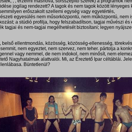
óestek, , , érzelmi máshová, sorsszépítő szerek) a programok n
ése jogilag rendezett? A tagok és nem tagok között lényeges 
 semmilyen erőszakolt szellemi egység vagy egyetértés,
művészeti egyesülés nem műsorközpontú, nem műközpontú, nem isme
kozást; a stúdió profilja, hogy felszabadítson, tagjai művészi és
ék tagjai és nem-tagjai megélhetését biztosítani; legyen nyájszel
s, belső ellentmondás, közösség, közösség-ellenesség, törekvés
emmit, nem egyeztet, nem szervez, nem teher. pártolja a konkré
ket igennel vagy nemmel, de nem indokol, nem minősít, nem eleme
ztető Nagyhatalmak alattvalói. Mi, az Éreztető Ipar céltáblái. Je
llenlábasa. Büntetlenül?