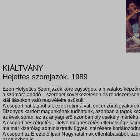
KIÁLTVÁNY
Hejettes szomjazók, 1989
Ezen Helyettes Szomjazók köre egységes, a hivatalos képzőmű
a számára adódó – szerepet következetesen és rendszeresen be
kiállításokon való részvételre szűkült.
A csoport hat tagból áll, ezek rutinná vált öncenzúrát gyakorol
Bizonyos karriert magunkénak tudhatunk, azonban a tagok közöt
az évek során, ez az anyagi erő azonban oly csekély mértékű,
A csoport beszélgetés-, illetve megbeszélés-ellenessége sajnos
ma már kizárólag adminisztratív ügyek intézésére korlátozódna
A csoport az Éreztető Ipari Nagyhatalmak ellenlábasából, azok
esetünkben is.