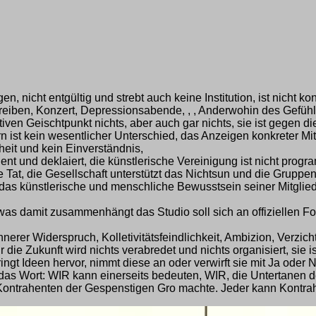
.
n, nicht entgültig und strebt auch keine Institution, ist nicht ko
eiben, Konzert, Depressionsabende, , , Anderwohin des Gefühl
iven Geischtpunkt nichts, aber auch gar nichts, sie ist gegen die
ist kein wesentlicher Unterschied, das Anzeigen konkreter Mitg
nheit und kein Einverständnis,
nt und deklaiert, die künstlerische Vereinigung ist nicht program
ge Tat, die Gesellschaft unterstützt das Nichtsun und die Grupp
 das künstlerische und menschliche Bewusstsein seiner Mitgliede
was damit zusammenhängt das Studio soll sich an offiziellen Fo
nnerer Widerspruch, Kolletivitätsfeindlichkeit, Ambizion, Verzic
die Zukunft wird nichts verabredet und nichts organisiert, sie is
gt Ideen hervor, nimmt diese an oder verwirft sie mit Ja oder Nei
ibe das Wort: WIR kann einerseits bedeuten, WIR, die Untertanen
Kontrahenten der Gespenstigen Gro machte. Jeder kann Kontra