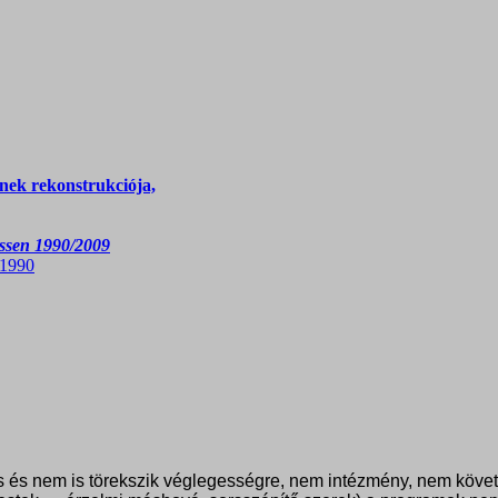
ének rekonstrukciója,
ssen 1990/2009
 1990
s nem is törekszik véglegességre, nem intézmény, nem következe