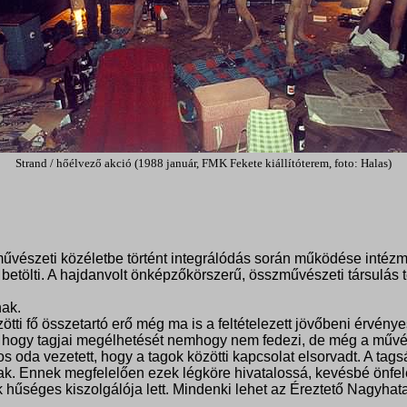
Strand / hőélvező akció (1988 január, FMK Fekete kiállítóterem, foto: Halas)
vészeti közéletbe történt integrálódás során működése intézmén
tölti. A hajdanvolt önképzőkörszerű, összművészeti társulás te
nak.
ti fő összetartó erő még ma is a feltételezett jövőbeni érvényes
 hogy tagjai megélhetését nemhogy nem fedezi, de még a művész
 oda vezetett, hogy a tagok közötti kapcsolat elsorvadt. A tagsá
k. Ennek megfelelően ezek légköre hivatalossá, kevésbé önfeled
 hűséges kiszolgálója lett. Mindenki lehet az Éreztető Nagyhata