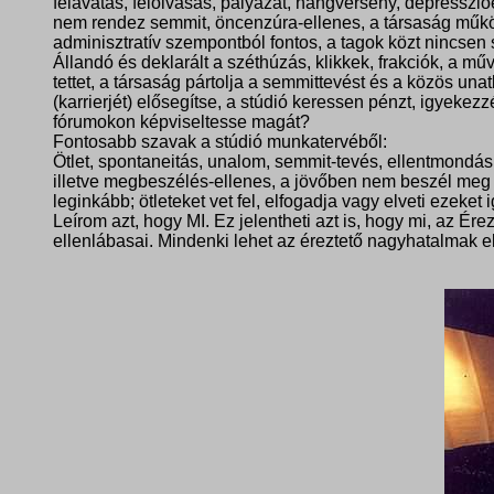
felavatás, felolvasás, pályázat, hangverseny, depresszi
nem rendez semmit, öncenzúra-ellenes, a társaság működ
adminisztratív szempontból fontos, a tagok közt nincsen
Állandó és deklarált a széthúzás, klikkek, frakciók, a 
tettet, a társaság pártolja a semmittevést és a közös unat
(karrierjét) elősegítse, a stúdió keressen pénzt, igyekezz
fórumokon képviseltesse magát?
Fontosabb szavak a stúdió munkatervéből:
Ötlet, spontaneitás, unalom, semmit-tevés, ellentmondá
illetve megbeszélés-ellenes, a jövőben nem beszél meg s
leginkább; ötleteket vet fel, elfogadja vagy elveti eze
Leírom azt, hogy MI. Ez jelentheti azt is, hogy mi, az Ére
ellenlábasai.
Mindenki lehet az éreztető nagyhatalmak e