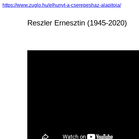
https://www.zuglo.hu/elhunyt-a-cserepeshaz-alapitoja/
Reszler Ernesztin (1945-2020)