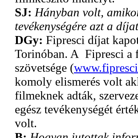
SJ:
Hányban volt, amiko
tevékenységére azt a díj
DGy:
Fipresci díjat kapo
Torinóban. A Fipresci a 
szövetsége (
www.fipresci
komoly elismerés volt ak
filmeknek adták, szerve
egész tevékenységét érték
volt.
B:
Hogyan jutottak infor