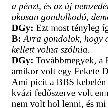
a pénzt, és az új nemzedé
okosan gondolkodó, dem
DGy:
Ezt most tényleg í
B:
Arra gondolok, hogy a
kellett volna szólnia.
DGy:
Továbbmegyek, a B
amikor volt egy Fekete D
Ami picit a BBS kebelén 
kvázi fedőszerve volt en
nem volt hol lenni, és m