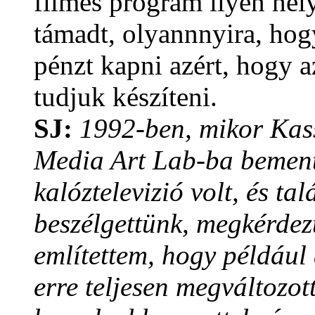
filmes program ilyen hely
támadt, olyannnyira, hogy
pénzt kapni azért, hogy a
tudjuk készíteni.
SJ:
1992-ben, mikor Kas
Media Art Lab-ba bemente
kalóztelevizió volt, és ta
beszélgettünk, megkérdezt
említettem, hogy például
erre teljesen megváltozott