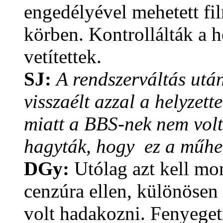
engedélyével mehetett fi
körben. Kontrollálták a h
vetítettek.
SJ:
A rendszerváltás után
visszaélt azzal a helyzett
miatt a BBS-nek nem volt
hagyták, hogy ez a műhel
DGy:
Utólag azt kell mo
cenzúra ellen, különösen 
volt hadakozni. Fenyegetn