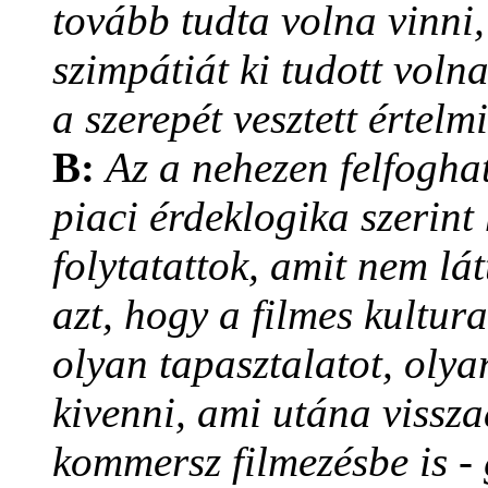
tovább tudta volna vinni
szimpátiát ki tudott voln
a szerepét vesztett értelm
B:
Az a nehezen felfoghat
piaci érdeklogika szerint
folytatattok, amit nem lá
azt, hogy a filmes kultura
olyan tapasztalatot, olyan
kivenni, ami utána vissz
kommersz filmezésbe is - 