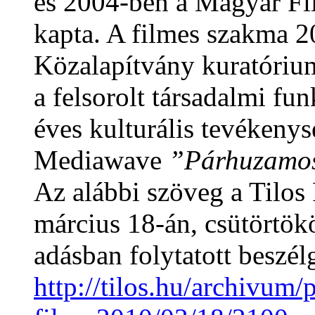
és 2004-ben a Magyar Fil
kapta. A filmes szakma 
Közalapítvány kuratórium
a felsorolt társadalmi fu
éves kulturális tevékenys
Mediawave
”Párhuzamos
Az alábbi szöveg a Tilos
március 18-án, csütörtök
adásban folytatott beszél
http://tilos.hu/archivum/