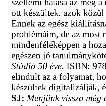
szellemi hatása az még a
ott készültek, azok közül
Ennek az egész kiállítás
problémáim, de az most n
mindenféléképpen a hoza
egészen jó tanulmányköte
Stúdió 50 éve
, ISBN: 978
elindult az a folyamat, h
készültek digitalizálják,
SJ:
Menjünk vissza még e