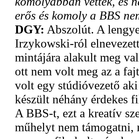
komolyabban vettek, és n
erős és komoly a BBS nem
DGY:
Abszolút. A lengye
Irzykowski-ról elnevezet
mintájára alakult meg va
ott nem volt meg az a faj
volt egy stúdióvezető aki
készült néhány érdekes f
A BBS-t, ezt a kreatív sz
műhelyt nem támogatni, n