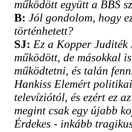
működött együtt a BBS sz
B:
Jól gondolom, hogy ez
történhetett?
SJ:
Ez a Kopper Juditék 
működött, de másokkal is,
működtetni, és talán fen
Hankiss Elemért politikai
televíziótól, és ezért ez a
megint csak egy újabb ko
Érdekes - inkább tragiku