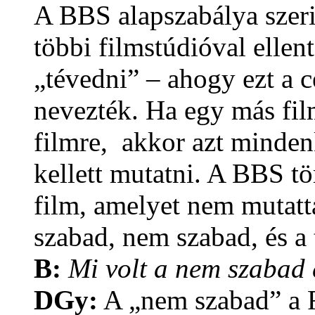
A BBS alapszabálya szerint
többi filmstúdióval ellen
„tévedni” – ahogy ezt a 
nevezték. Ha egy más fil
filmre, akkor azt mindenk
kellett mutatni. A BBS t
film, amelyet nem mutatt
szabad, nem szabad, és a t
B:
Mi volt a nem szabad é
DGy:
A „nem szabad” a F