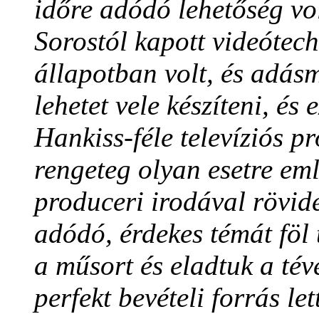
időre adódó lehetőség vo
Sorostól kapott videótec
állapotban volt, és adás
lehetet vele készíteni, és
Hankiss-féle televíziós pr
rengeteg olyan esetre em
produceri irodával rövide
adódó, érdekes témát föl 
a műsort és eladtuk a tév
perfekt bevételi forrás le