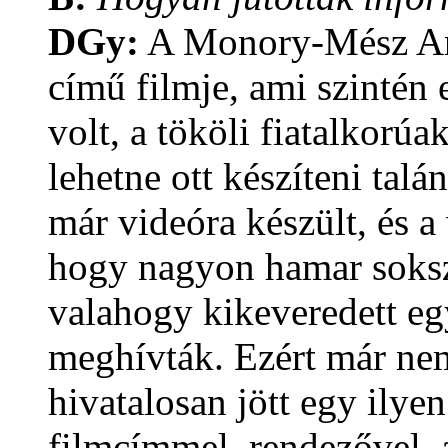
DGy:
A Monory-Mész An
című filmje, ami szintén e
volt, a tököli fiatalkorúa
lehetne ott készíteni tal
már videóra készült, és a
hogy nagyon hamar soksz
valahogy kikeveredett egy
meghívták. Ezért már nem
hivatalosan jött egy ily
filmcímmel, rendezővel, 