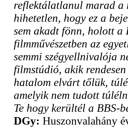
reflektálatlanul marad a 
hihetetlen, hogy ez a bej
sem akadt fönn, holott 
filmművészetben az egyet
semmi szégyellnivalója n
filmstúdió, akik rendesen
hatalom elvárt tőlük, túl
amelyik nem tudott túléln
Te hogy kerültél a BBS-b
DGy:
Huszonvalahány éve