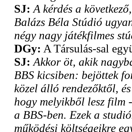
SJ:
A kérdés a következő
Balázs Béla Stúdió ugyan
négy nagy játékfilmes st
DGy:
A Társulás-sal együ
SJ:
Akkor öt, akik nagyb
BBS kicsiben: bejöttek f
közel álló rendezőktől, é
hogy melyikből lesz film 
a BBS-ben. Ezek a studi
működési költségeikre egy