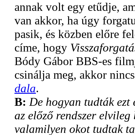
annak volt egy etűdje, a
van akkor, ha úgy forgat
pasik, és közben előre fe
címe, hogy
Visszaforgatá
Bódy Gábor BBS-es filmje
csinálja meg, akkor nincs
dala
.
B:
De hogyan tudták ezt 
az előző rendszer elvileg
valamilyen okot tudtak t