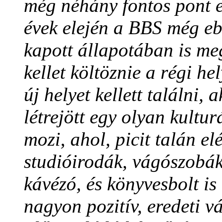
még néhány fontos pont e
évek elején a BBS még eb
kapott állapotában is me
kellet költöznie a régi he
új helyet kellett találni,
létrejött egy olyan kultur
mozi, ahol, picit talán e
studióirodák, vágószobák
kávézó, és könyvesbolt is 
nagyon pozitív, eredeti vá