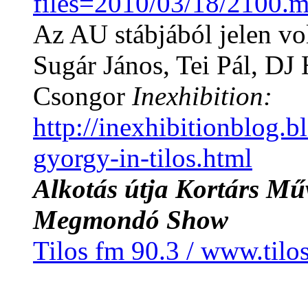
files=2010/03/18/2100.
Az AU stábjából jelen vo
Sugár János, Tei Pál, DJ
Csongor
Inexhibition:
http://inexhibitionblog.
gyorgy-in-tilos.html
Alkotás útja Kortárs Műv
Megmondó Show
Tilos fm 90.3 / www.tilo