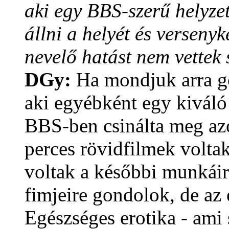
aki egy BBS-szerű helyze
állni a helyét és versenyk
nevelő hatást nem vettek
DGy:
Ha mondjuk arra go
aki egyébként egy kiváló 
BBS-ben csinálta meg azok
perces rövidfilmek volta
voltak a későbbi munkái
fimjeire gondolok, de az 
Egészséges erotika - ami 