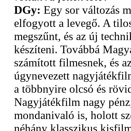
DGy:
Egy sor változás m
elfogyott a levegő. A til
megszűnt, és az új techni
készíteni. Továbbá Magy
számított filmesnek, és az
úgynevezett nagyjátékfil
a többnyire olcsó és rövi
Nagyjátékfilm nagy pénz,
mondanivaló is, holott s
néhány klasszikus kisfi