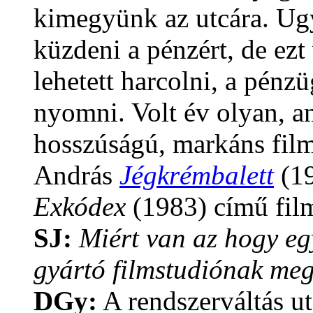
kimegyünk az utcára. Ug
küzdeni a pénzért, de ez
lehetett harcolni, a pénzü
nyomni. Volt év olyan, a
hosszúságú, markáns film
András
Jégkrémbalett
(19
Exkódex
(1983) című film
SJ:
Miért van az hogy egy
gyártó filmstudiónak meg 
DGy:
A rendszerváltás ut