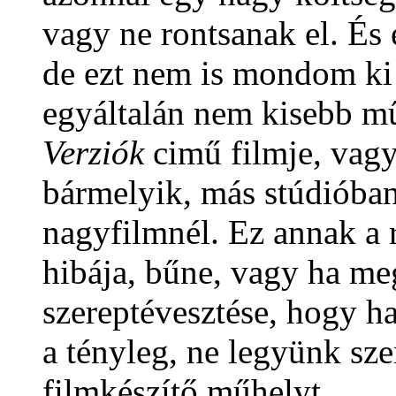
vagy ne rontsanak el. És 
de ezt nem is mondom ki 
egyáltalán nem kisebb m
Verziók
cimű filmje, vagy
bármelyik, más stúdióban
nagyfilmnél. Ez annak a 
hibája, bűne, vagy ha m
szereptévesztése, hogy h
a tényleg, ne legyünk sze
filmkészítő műhelyt.