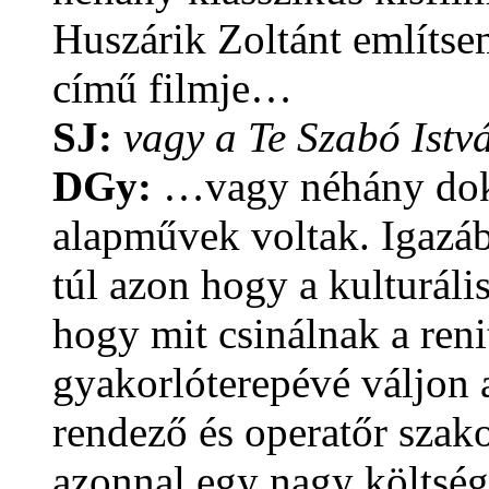
Huszárik Zoltánt említs
című filmje…
SJ:
vagy a Te Szabó Ist
DGy:
…vagy néhány dok
alapművek voltak. Igazábó
túl azon hogy a kulturáli
hogy mit csinálnak a reni
gyakorlóterepévé váljon a
rendező és operatőr szak
azonnal egy nagy költség