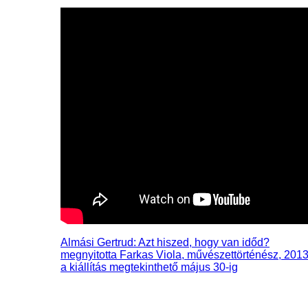
Almási Gertrud: Azt hiszed, hogy van időd?
megnyitotta Farkas Viola, művészettörténész, 2013.
a kiállítás megtekinthető május 30-ig